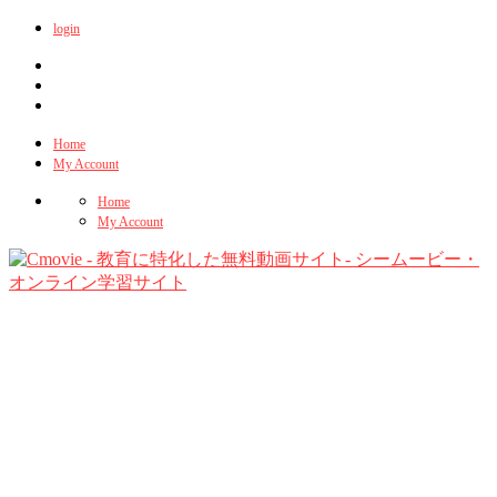
login
Home
My Account
Home
My Account