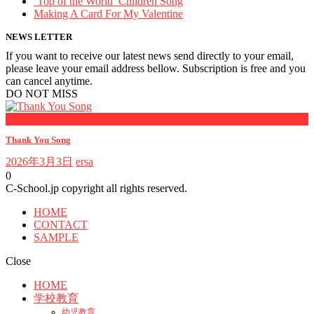
‘Top of the World’ Children Song
Making A Card For My Valentine
NEWS LETTER
If you want to receive our latest news send directly to your email,
please leave your email address bellow. Subscription is free and you
can cancel anytime.
DO NOT MISS
Kids songs
Thank You Song
2026年3月3日
ersa
0
C-School.jp copyright all rights reserved.
HOME
CONTACT
SAMPLE
Close
HOME
学校教育
幼児教育