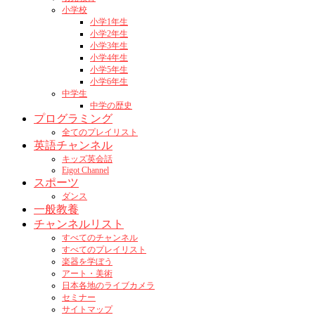
小学校
小学1年生
小学2年生
小学3年生
小学4年生
小学5年生
小学6年生
中学生
中学の歴史
プログラミング
全てのプレイリスト
英語チャンネル
キッズ英会話
Eigot Channel
スポーツ
ダンス
一般教養
チャンネルリスト
すべてのチャンネル
すべてのプレイリスト
楽器を学ぼう
アート・美術
日本各地のライブカメラ
セミナー
サイトマップ