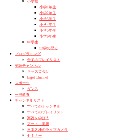
小学校
小学1年生
小学2年生
小学3年生
小学4年生
小学5年生
小学6年生
中学生
中学の歴史
プログラミング
全てのプレイリスト
英語チャンネル
キッズ英会話
Eigot Channel
スポーツ
ダンス
一般教養
チャンネルリスト
すべてのチャンネル
すべてのプレイリスト
楽器を学ぼう
アート・美術
日本各地のライブカメラ
セミナー