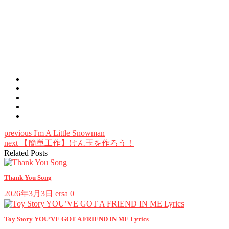
previous
I'm A Little Snowman
next
【簡単工作】けん玉を作ろう！
Related Posts
Thank You Song
2026年3月3日
ersa
0
Toy Story YOU’VE GOT A FRIEND IN ME Lyrics