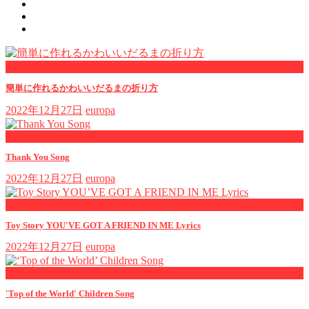
now viewing
簡単に作れるかわいいだるまの折り方
2022年12月27日
europa
now playing
Thank You Song
2022年12月27日
europa
now playing
Toy Story YOU'VE GOT A FRIEND IN ME Lyrics
2022年12月27日
europa
now playing
'Top of the World' Children Song