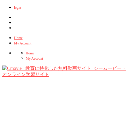
login
Home
My Account
Home
My Account