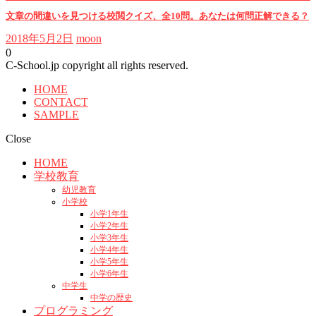
文章の間違いを見つける校閲クイズ、全10問。あなたは何問正解できる？
2018年5月2日
moon
0
C-School.jp copyright all rights reserved.
HOME
CONTACT
SAMPLE
Close
HOME
学校教育
幼児教育
小学校
小学1年生
小学2年生
小学3年生
小学4年生
小学5年生
小学6年生
中学生
中学の歴史
プログラミング