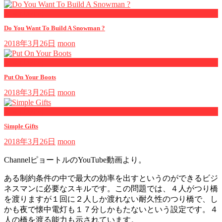
now playing
Do You Want To Build A Snowman ?
2018年3月26日
moon
now playing
Put On Your Boots
2018年3月26日
moon
now playing
Simple Gifts
2018年3月26日
moon
ChannelピョートルのYouTube動画より。
ある制約条件の中で最大の効率を出すというのができるビジ
ネスマンに必要なスキルです。この問題では、４人がつり橋
を渡りますが１回に２人しか渡れない耐久性のつり橋で、し
かも夜で懐中電灯も１７分しかもたないという設定です。４
人の橋を渡る能力も示されています。