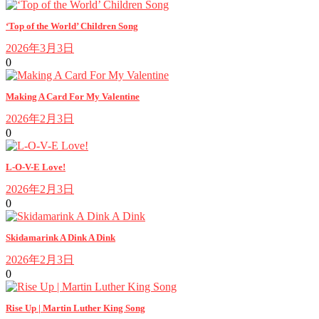
‘Top of the World’ Children Song
2026年3月3日
0
Making A Card For My Valentine
2026年2月3日
0
L-O-V-E Love!
2026年2月3日
0
Skidamarink A Dink A Dink
2026年2月3日
0
Rise Up | Martin Luther King Song