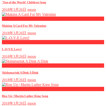
'Top of the World' Children Song
2018年3月26日
moon
now playing
Making A Card For My Valentine
2018年3月26日
moon
now playing
L-O-V-E Love!
2018年3月26日
moon
now playing
Skidamarink A Dink A Dink
2018年3月26日
moon
now playing
Rise Up | Martin Luther King Song
2018年3月26日
moon