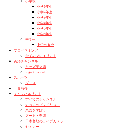
小学校
小学1年生
小学2年生
小学3年生
小学4年生
小学5年生
小学6年生
中学生
中学の歴史
プログラミング
全てのプレイリスト
英語チャンネル
キッズ英会話
Eigot Channel
スポーツ
ダンス
一般教養
チャンネルリスト
すべてのチャンネル
すべてのプレイリスト
楽器を学ぼう
アート・美術
日本各地のライブカメラ
セミナー