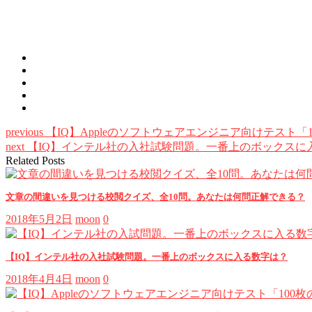
previous
【IQ】Appleのソフトウェアエンジニア向けテスト「
next
【IQ】インテル社の入社試験問題。一番上のボックスに
Related Posts
文章の間違いを見つける校閲クイズ、全10問。あなたは何問正解できる？
2018年5月2日
moon
0
【IQ】インテル社の入社試験問題。一番上のボックスに入る数字は？
2018年4月4日
moon
0