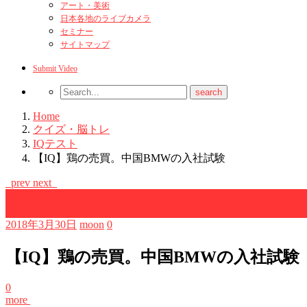
アート・美術
日本各地のライブカメラ
セミナー
サイトマップ
Submit Video
Home
クイズ・脳トレ
IQテスト
【IQ】鶏の売買。中国BMWの入社試験
prev
next
IQテスト
クイズ・脳トレ
2018年3月30日
moon
0
【IQ】鶏の売買。中国BMWの入社試験
0
more