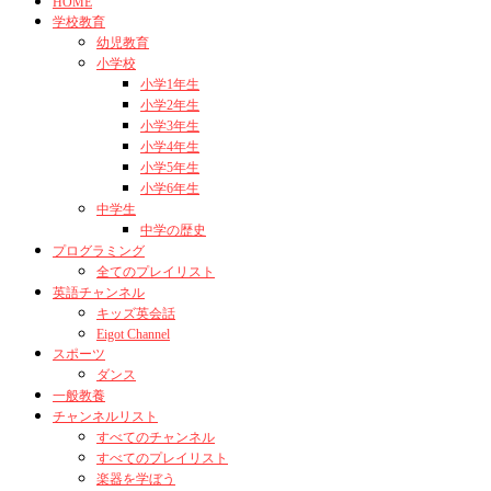
HOME
学校教育
幼児教育
小学校
小学1年生
小学2年生
小学3年生
小学4年生
小学5年生
小学6年生
中学生
中学の歴史
プログラミング
全てのプレイリスト
英語チャンネル
キッズ英会話
Eigot Channel
スポーツ
ダンス
一般教養
チャンネルリスト
すべてのチャンネル
すべてのプレイリスト
楽器を学ぼう