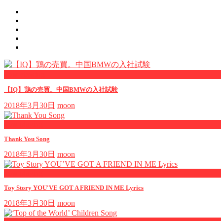
now viewing
【IQ】鶏の売買。中国BMWの入社試験
2018年3月30日
moon
now playing
Thank You Song
2018年3月30日
moon
now playing
Toy Story YOU'VE GOT A FRIEND IN ME Lyrics
2018年3月30日
moon