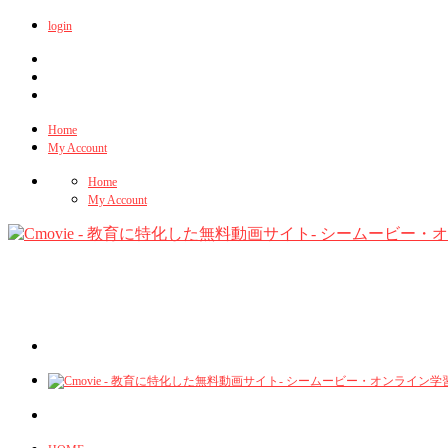
login
Home
My Account
Home
My Account