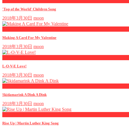
now playing
'Top of the World' Children Song
2018年3月30日
moon
now playing
Making A Card For My Valentine
2018年3月30日
moon
now playing
L-O-V-E Love!
2018年3月30日
moon
now playing
Skidamarink A Dink A Dink
2018年3月30日
moon
now playing
Rise Up | Martin Luther King Song