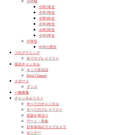
小学校
小学1年生
小学2年生
小学3年生
小学4年生
小学5年生
小学6年生
中学生
中学の歴史
プログラミング
全てのプレイリスト
英語チャンネル
キッズ英会話
Eigot Channel
スポーツ
ダンス
一般教養
チャンネルリスト
すべてのチャンネル
すべてのプレイリスト
楽器を学ぼう
アート・美術
日本各地のライブカメラ
セミナー