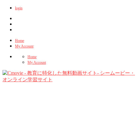
login
Home
My Account
Home
My Account