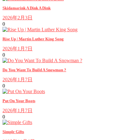
Skidamarink A Dink A Dink
2026年2月3日
0
Rise Up | Martin Luther King Song
2026年1月7日
0
Do You Want To Build A Snowman ?
2026年1月7日
0
Put On Your Boots
2026年1月7日
0
Simple Gifts