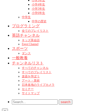
小学3年生
小学4年生
小学5年生
小学6年生
中学生
中学の歴史
プログラミング
全てのプレイリスト
英語チャンネル
キッズ英会話
Eigot Channel
スポーツ
ダンス
一般教養
チャンネルリスト
すべてのチャンネル
すべてのプレイリスト
楽器を学ぼう
アート・美術
日本各地のライブカメラ
セミナー
サイトマップ