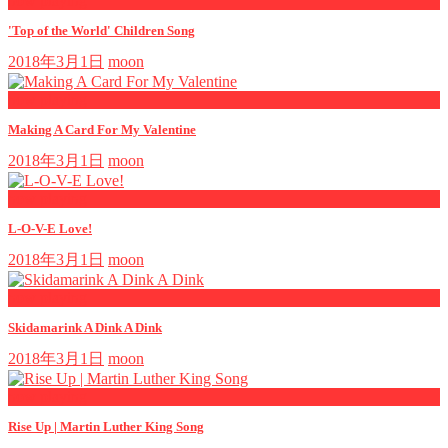
now playing
'Top of the World' Children Song
2018年3月1日
moon
now playing
Making A Card For My Valentine
2018年3月1日
moon
now playing
L-O-V-E Love!
2018年3月1日
moon
now playing
Skidamarink A Dink A Dink
2018年3月1日
moon
now playing
Rise Up | Martin Luther King Song