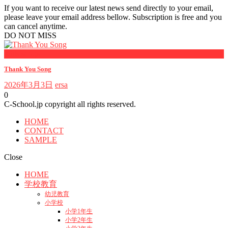
If you want to receive our latest news send directly to your email,
please leave your email address bellow. Subscription is free and you
can cancel anytime.
DO NOT MISS
Kids songs
Thank You Song
2026年3月3日
ersa
0
C-School.jp copyright all rights reserved.
HOME
CONTACT
SAMPLE
Close
HOME
学校教育
幼児教育
小学校
小学1年生
小学2年生