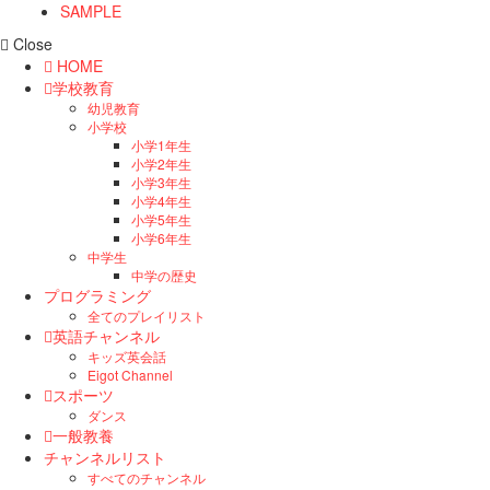
SAMPLE
Close
HOME
学校教育
幼児教育
小学校
小学1年生
小学2年生
小学3年生
小学4年生
小学5年生
小学6年生
中学生
中学の歴史
プログラミング
全てのプレイリスト
英語チャンネル
キッズ英会話
Eigot Channel
スポーツ
ダンス
一般教養
チャンネルリスト
すべてのチャンネル