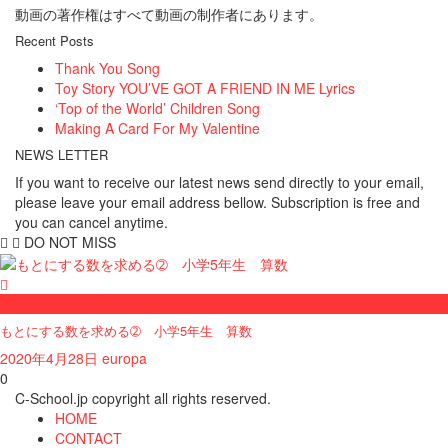
動画の著作権はすべて動画の制作者にあります。
Recent Posts
Thank You Song
Toy Story YOU’VE GOT A FRIEND IN ME Lyrics
‘Top of the World’ Children Song
Making A Card For My Valentine
NEWS LETTER
If you want to receive our latest news send directly to your email,
please leave your email address bellow. Subscription is free and
you can cancel anytime.
DO NOT MISS
小学５年
もとにする数を求める➁ 小学5年生 算数
2020年4月28日
europa
0
C-School.jp copyright all rights reserved.
HOME
CONTACT