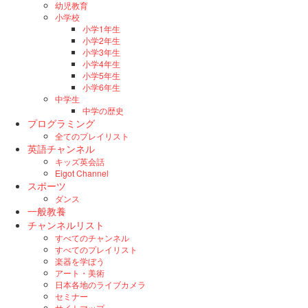
幼児教育
小学校
小学1年生
小学2年生
小学3年生
小学4年生
小学5年生
小学6年生
中学生
中学の歴史
プログラミング
全てのプレイリスト
英語チャンネル
キッズ英会話
Eigot Channel
スポーツ
ダンス
一般教養
チャンネルリスト
すべてのチャンネル
すべてのプレイリスト
楽器を学ぼう
アート・美術
日本各地のライブカメラ
セミナー
サイトマップ