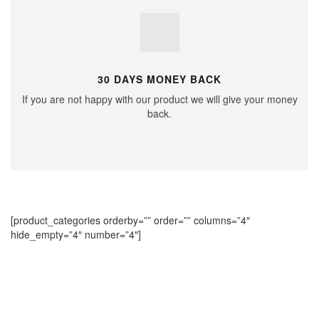
30 DAYS MONEY BACK
If you are not happy with our product we will give your money
back.
[product_categories orderby=”” order=”” columns=”4″
hide_empty=”4″ number=”4″]