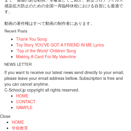
感染拡大防止のための全国一斉臨時休校における自習にも最適で
す。
動画の著作権はすべて動画の制作者にあります。
Recent Posts
Thank You Song
Toy Story YOU’VE GOT A FRIEND IN ME Lyrics
‘Top of the World’ Children Song
Making A Card For My Valentine
NEWS LETTER
If you want to receive our latest news send directly to your email,
please leave your email address bellow. Subscription is free and
you can cancel anytime.
C-School.jp copyright all rights reserved.
HOME
CONTACT
SAMPLE
Close
HOME
学校教育