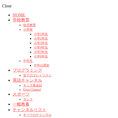
Close
HOME
学校教育
幼児教育
小学校
小学1年生
小学2年生
小学3年生
小学4年生
小学5年生
小学6年生
中学生
中学の歴史
プログラミング
全てのプレイリスト
英語チャンネル
キッズ英会話
Eigot Channel
スポーツ
ダンス
一般教養
チャンネルリスト
すべてのチャンネル