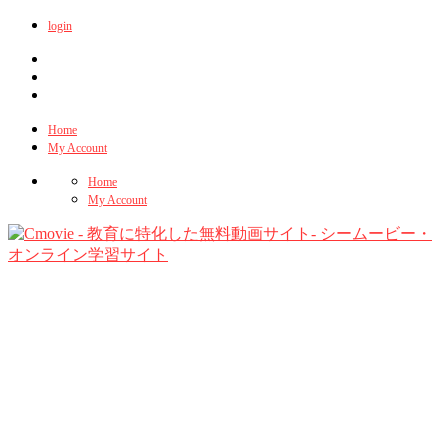
login
Home
My Account
Home
My Account