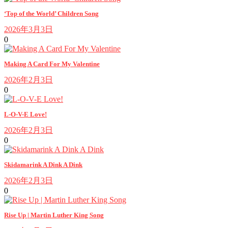
‘Top of the World’ Children Song
2026年3月3日
0
Making A Card For My Valentine
2026年2月3日
0
L-O-V-E Love!
2026年2月3日
0
Skidamarink A Dink A Dink
2026年2月3日
0
Rise Up | Martin Luther King Song