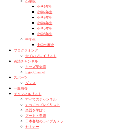
小学校
小学1年生
小学2年生
小学3年生
小学4年生
小学5年生
小学6年生
中学生
中学の歴史
プログラミング
全てのプレイリスト
英語チャンネル
キッズ英会話
Eigot Channel
スポーツ
ダンス
一般教養
チャンネルリスト
すべてのチャンネル
すべてのプレイリスト
楽器を学ぼう
アート・美術
日本各地のライブカメラ
セミナー