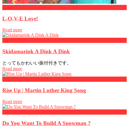
Kids songs
L-O-V-E Love!
Read more
Kids songs
Skidamarink A Dink A Dink
とってもかわいい振付付きです。
Read more
Kids songs
Rise Up | Martin Luther King Song
Read more
Kids songs
Do You Want To Build A Snowman ?