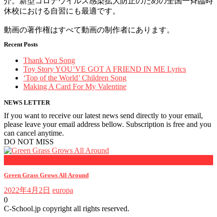
介。新型コロナウイルス感染拡大防止のための全国一斉臨時
休校における自習にも最適です。
動画の著作権はすべて動画の制作者にあります。
Recent Posts
Thank You Song
Toy Story YOU’VE GOT A FRIEND IN ME Lyrics
‘Top of the World’ Children Song
Making A Card For My Valentine
NEWS LETTER
If you want to receive our latest news send directly to your email,
please leave your email address bellow. Subscription is free and you
can cancel anytime.
DO NOT MISS
おしらせ
Green Grass Grows All Around
2022年4月2日
europa
0
C-School.jp copyright all rights reserved.