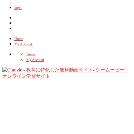
login
Home
My Account
Home
My Account