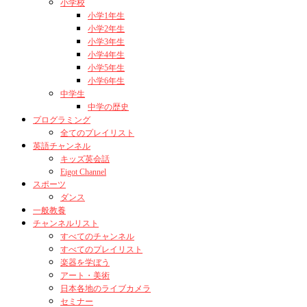
小学校
小学1年生
小学2年生
小学3年生
小学4年生
小学5年生
小学6年生
中学生
中学の歴史
プログラミング
全てのプレイリスト
英語チャンネル
キッズ英会話
Eigot Channel
スポーツ
ダンス
一般教養
チャンネルリスト
すべてのチャンネル
すべてのプレイリスト
楽器を学ぼう
アート・美術
日本各地のライブカメラ
セミナー