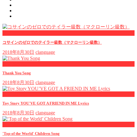
now viewing
コサインのゼロでのテイラー級数（マクローリン級数）
2018年8月30日
clanguage
now playing
Thank You Song
2018年8月30日
clanguage
now playing
Toy Story YOU'VE GOT A FRIEND IN ME Lyrics
2018年8月30日
clanguage
now playing
'Top of the World' Children Song