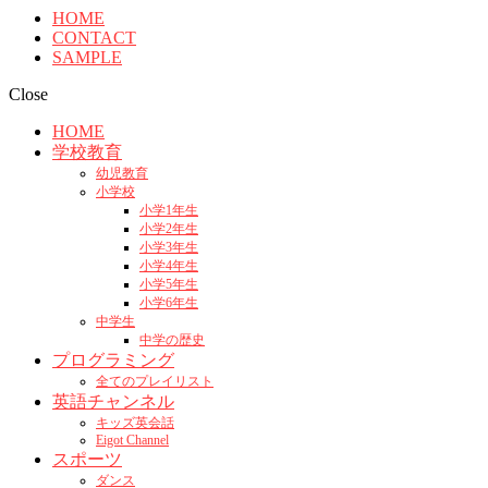
HOME
CONTACT
SAMPLE
Close
HOME
学校教育
幼児教育
小学校
小学1年生
小学2年生
小学3年生
小学4年生
小学5年生
小学6年生
中学生
中学の歴史
プログラミング
全てのプレイリスト
英語チャンネル
キッズ英会話
Eigot Channel
スポーツ
ダンス