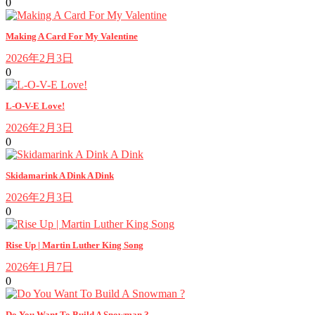
0
Making A Card For My Valentine
2026年2月3日
0
L-O-V-E Love!
2026年2月3日
0
Skidamarink A Dink A Dink
2026年2月3日
0
Rise Up | Martin Luther King Song
2026年1月7日
0
Do You Want To Build A Snowman ?