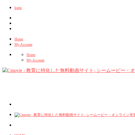
login
Home
My Account
Home
My Account