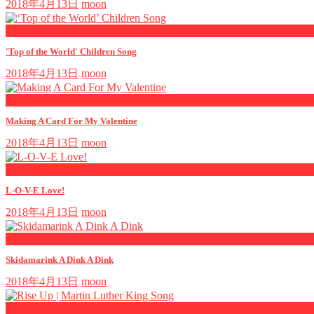
2018年4月13日
moon
now playing
'Top of the World' Children Song
2018年4月13日
moon
now playing
Making A Card For My Valentine
2018年4月13日
moon
now playing
L-O-V-E Love!
2018年4月13日
moon
now playing
Skidamarink A Dink A Dink
2018年4月13日
moon
now playing