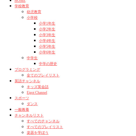
HOME
学校教育
幼児教育
小学校
小学1年生
小学2年生
小学3年生
小学4年生
小学5年生
小学6年生
中学生
中学の歴史
プログラミング
全てのプレイリスト
英語チャンネル
キッズ英会話
Eigot Channel
スポーツ
ダンス
一般教養
チャンネルリスト
すべてのチャンネル
すべてのプレイリスト
楽器を学ぼう